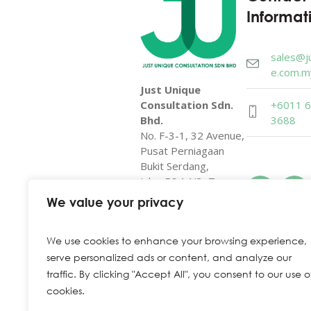
Informat
sales@j
e.com.m
Just Unique
+6011 
Consultation Sdn.
3688
Bhd.
No. F-3-1, 32 Avenue,
Pusat Perniagaan
Bukit Serdang,
Jalan BS 14/3, Taman
Bukit Serdang,
We value your privacy
43300 Seri
Kembangan,Selangor.
We use cookies to enhance your browsing experience,
serve personalized ads or content, and analyze our
traffic. By clicking "Accept All", you consent to our use o
cookies.