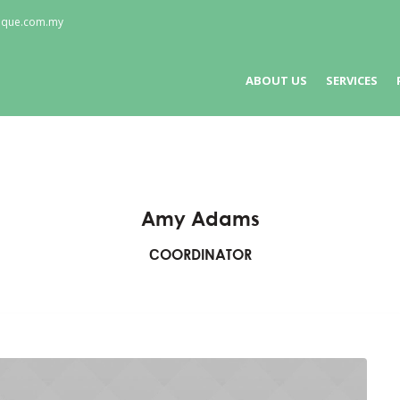
nique.com.my
ABOUT US
SERVICES
Amy Adams
СOORDINATOR