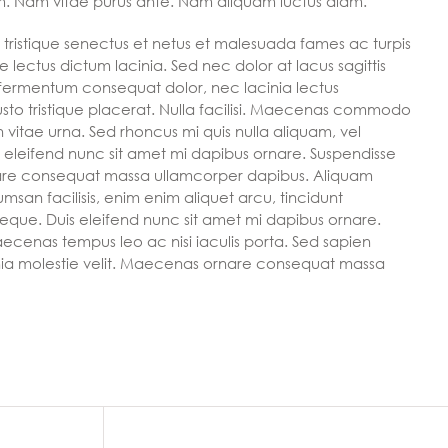
em. Nam vitae purus ante. Nam aliquam luctus diam.
 tristique senectus et netus et malesuada fames ac turpis
e lectus dictum lacinia. Sed nec dolor at lacus sagittis
m fermentum consequat dolor, nec lacinia lectus
 justo tristique placerat. Nulla facilisi. Maecenas commodo
 in vitae urna. Sed rhoncus mi quis nulla aliquam, vel
s eleifend nunc sit amet mi dapibus ornare. Suspendisse
are consequat massa ullamcorper dapibus. Aliquam
msan facilisis, enim enim aliquet arcu, tincidunt
 neque. Duis eleifend nunc sit amet mi dapibus ornare.
aecenas tempus leo ac nisi iaculis porta. Sed sapien
lacinia molestie velit. Maecenas ornare consequat massa