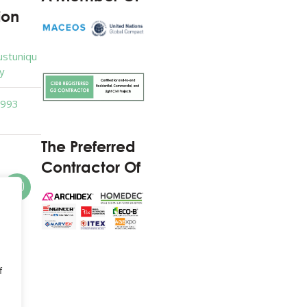
ion
ustuniqu
y
6993
The Preferred
Contractor Of
f