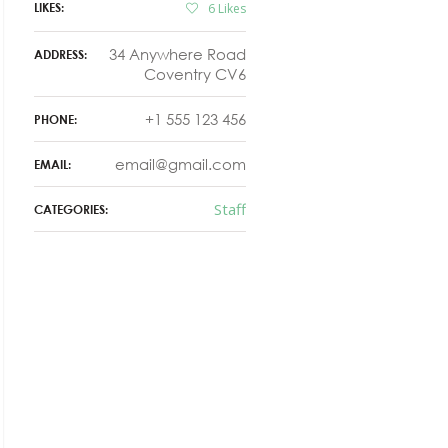
LIKES:
6
Likes
34 Anywhere Road
ADDRESS:
Coventry CV6
+1 555 123 456
PHONE:
email@gmail.com
EMAIL:
Staff
CATEGORIES: