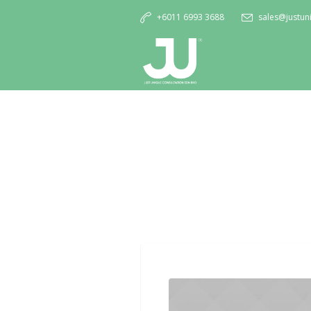
+6011 6993 3688
sales@justu